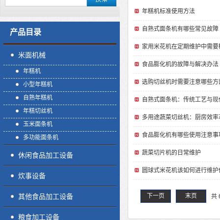
年糕机标准使用方法
自熟式面条机有哪些常见故障
产品目录
家用米花机在定期维护中需要
米面机械
食品膨化机的故障与解决办法
年糕机
选购切丝机时需要注意哪些方
小型年糕机
自熟年糕机
自熟式面条机：传统工艺与现
年糕切丝机
多用途蔬菜切丝机：厨房效率
玉米面条机
食品膨化机有哪些使用注意事
多功能面条机
蔬菜切片机的日常维护
休闲食品加工设备
圆球式米花机该如何进行维护
炊事设备
其他食品加工设备
下一页
末页
共 
粮食加工设备