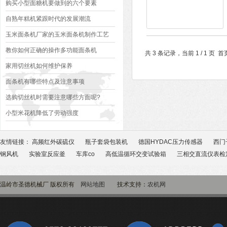
购买小型面糖机要做到的六个要素
自熟年糕机紧跟时代的发展潮流
玉米面条机厂家的玉米面条机制作工艺
教你如何正确的操作多功能面条机
共 3 条记录，当前 1 / 1 
家用切丝机如何维护保养
面条机有哪些特点及注意事项
选购切丝机时需要注意哪些方面呢?
小型米花机降低了劳动强度
友情链接：
高频红外碳硫仪
瓶子套袋包装机
德国HYDAC压力传感器
西门
钢风机
实验室反应釜
车库co
高低温循环交变试验箱
三相交直流仪表检
温岭市圣德机械厂 版权所有
网站地图
技术支持：
农机网