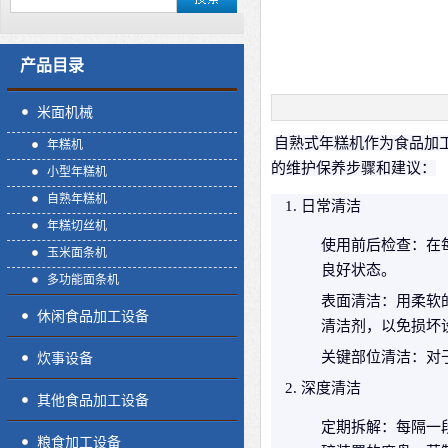
产品目录
米面机械
自熟式年糕机作为食品加
年糕机
的维护保养步骤和建议：
小型年糕机
自熟年糕机
日常清洁
年糕切丝机
使用前后检查
：在
玉米面条机
良好状态。
多功能面条机
表面清洁
：用柔软
休闲食品加工设备
清洁剂，以免损坏
关键部位清洁
：对
炊事设备
深度清洁
其他食品加工设备
定期拆解
：每隔一
粮食加工设备