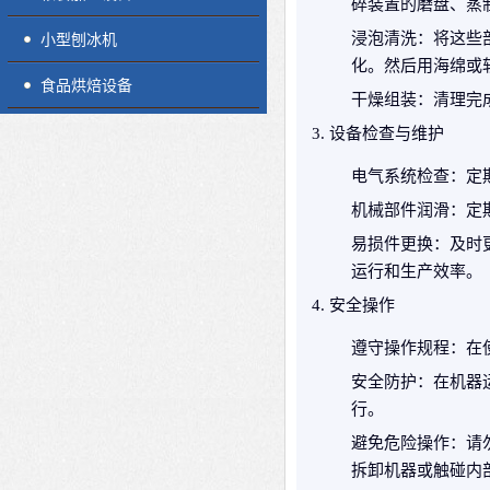
碎装置的磨盘、蒸
浸泡清洗
：将这些
小型刨冰机
化。然后用海绵或
食品烘焙设备
干燥组装
：清理完
设备检查与维护
电气系统检查
：定
机械部件润滑
：定
易损件更换
：及时
运行和生产效率。
安全操作
遵守操作规程
：在
安全防护
：在机器
行。
避免危险操作
：请
拆卸机器或触碰内