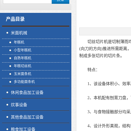
产品目录
米面机械
切丝切片机是切制薄而均匀
年糕机
(向刀的方向)推进所需距离
小型年糕机
制成多张切片的切片条。
自熟年糕机
年糕切丝机
特点：
玉米面条机
多功能面条机
1、该设备体积小、效率高
休闲食品加工设备
2、本机配有刨茸刀盘，可
炊事设备
3、与食物接触部分均采
其他食品加工设备
4、设计外形美观，结构紧
粮食加工设备