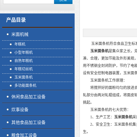
产品目录
米面机械
玉米面条机符合食品卫生标
年糕机
玉米面条机
是集众家之长，
小型年糕机
凑、合理，更加节能及外形美观
自熟年糕机
用不锈钢全封闭防护，节约了电
年糕切丝机
设有安全控制电器装置，玉米面
玉米面条机
玉米面条机工作原理：
多功能面条机
将搅拌好的面粉均匀的放进去，
轧部分由两对轧辊组成，将面皮
休闲食品加工设备
挑起。
炊事设备
玉米面条机的七大优势：
1、生产工艺：
玉米面条机
采
其他食品加工设备
2、安全卫生：玉米面条机集多
生。
粮食加工设备