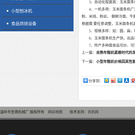
3、自动化程度高：玉米面条机
4、一机多用：玉米面条机广泛
小型刨冰机
粉、米线、粉丝、 朝鲜冷面、牛
食品烘焙设备
根据需 要任意调整，玉米面条机
5、规格多样：如：圆、扁，粗
6、玉米面条机生产快，出品率
7、所产多种面食品可炒、可煮
上一篇：
自熟年糕机紧跟时代的
下一篇：
小型年糕机价格因其性
分享到：
温岭市圣德机械厂 版权所有
网站地图
技术支持：
农机网