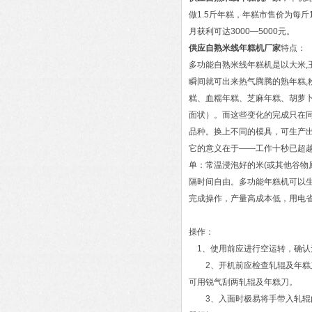
做1.5斤年糕，年糕市售价为每
月获利可达3000—5000元。
供应自熟米线年糕机厂家
特点：
多功能自熟米线年糕机是以大米,
瞬间就可出来热气腾腾的熟年糕,
糕、血糯年糕、芝麻年糕、胡萝
面状）。而这些变化的完成只在
品种。换上不同的模具，可生产
它的意义在于——工作十秒已超
单：常温浸泡好的米(或其他谷物
隔时间自由。多功能年糕机可以
完成操作，产量高成本低，用电
操作：
1、使用前应进行空运转，确认
2、开机前应检查轧辊及年糕刀
可用锐气刮两轧辊及年糕刀。
3、入面时极易将手带入轧辊内