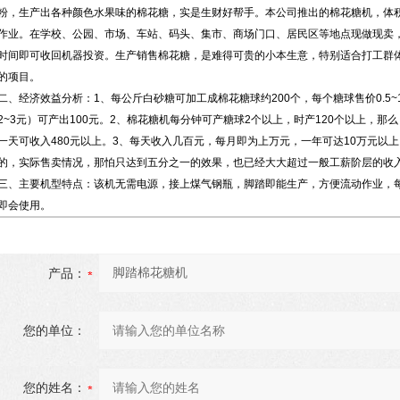
粉，生产出各种颜色水果味的棉花糖，实是生财好帮手。本公司推出的棉花糖机，体
作业。在学校、公园、市场、车站、码头、集市、商场门口、居民区等地点现做现卖
时间即可收回机器投资。生产销售棉花糖，是难得可贵的小本生意，特别适合打工群
的项目。
二、经济效益分析：1、每公斤白砂糖可加工成棉花糖球约200个，每个糖球售价0.5~1
2~3元）可产出100元。2、棉花糖机每分钟可产糖球2个以上，时产120个以上，那么
一天可收入480元以上。3、每天收入几百元，每月即为上万元，一年可达10万元以
的，实际售卖情况，那怕只达到五分之一的效果，也已经大大超过一般工薪阶层的收
三、主要机型特点：该机无需电源，接上煤气钢瓶，脚踏即能生产，方便流动作业，每小
即会使用。
产品：
您的单位：
您的姓名：