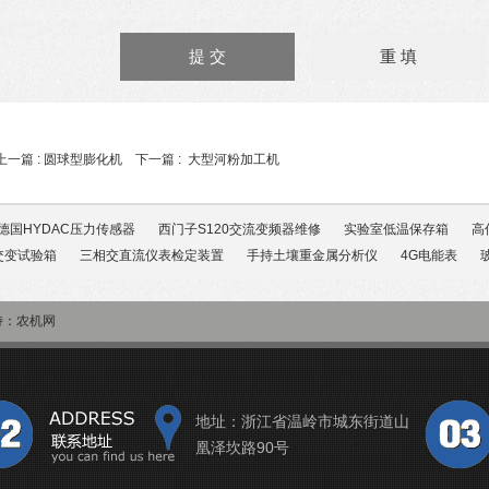
上一篇 :
圆球型膨化机
下一篇 :
大型河粉加工机
德国HYDAC压力传感器
西门子S120交流变频器维修
实验室低温保存箱
高
交变试验箱
三相交直流仪表检定装置
手持土壤重金属分析仪
4G电能表
持：
农机网
地址：浙江省温岭市城东街道山
凰泽坎路90号