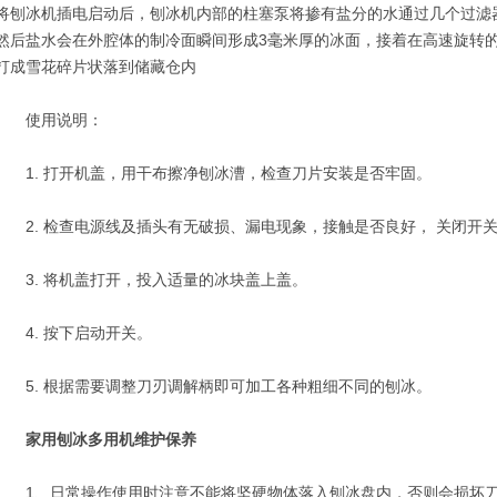
将刨冰机插电启动后，刨冰机内部的柱塞泵将掺有盐分的水通过几个过滤器
然后盐水会在外腔体的制冷面瞬间形成3毫米厚的冰面，接着在高速旋转
打成雪花碎片状落到储藏仓内
使用说明：
1. 打开机盖，用干布擦净刨冰漕，检查刀片安装是否牢固。
2. 检查电源线及插头有无破损、漏电现象，接触是否良好， 关闭开
3. 将机盖打开，投入适量的冰块盖上盖。
4. 按下启动开关。
5. 根据需要调整刀刃调解柄即可加工各种粗细不同的刨冰。
家用刨冰多用机
维护保养
1、日常操作使用时注意不能将坚硬物体落入刨冰盘内，否则会损坏刀